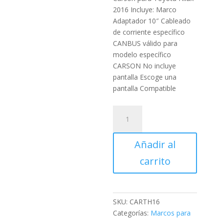
2016 Incluye: Marco
Adaptador 10″ Cableado
de corriente específico
CANBUS válido para
modelo específico
CARSON No incluye
pantalla Escoge una
pantalla Compatible
Marco
Adaptador
10"
Añadir al
Carson
para
carrito
Toyota
Hilux
2016
cantidad
SKU:
CARTH16
Categorías:
Marcos para