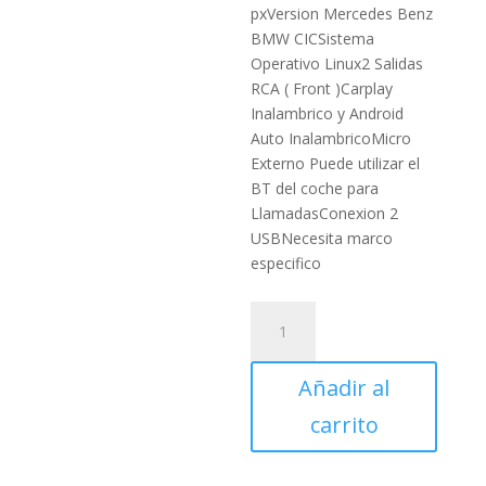
pxVersion Mercedes Benz
BMW CICSistema
Operativo Linux2 Salidas
RCA ( Front )Carplay
Inalambrico y Android
Auto InalambricoMicro
Externo Puede utilizar el
BT del coche para
LlamadasConexion 2
USBNecesita marco
especifico
Pantalla
Carson
10.2"
Añadir al
-
Linux
carrito
-
BMW