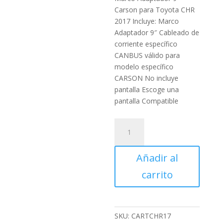
Carson para Toyota CHR
2017 Incluye: Marco
Adaptador 9″ Cableado de
corriente específico
CANBUS válido para
modelo específico
CARSON No incluye
pantalla Escoge una
pantalla Compatible
Marco
Adaptador
9"
Añadir al
Carson
para
carrito
Toyota
CHR
2017
cantidad
SKU:
CARTCHR17