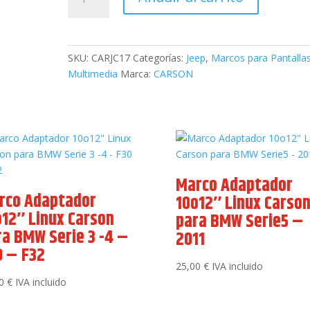
Adaptador
10"
Carson
para
SKU:
CARJC17
Categorías:
Jeep
,
Marcos para Pantalla
Jeep
Multimedia
Marca:
CARSON
Compass
2017
cantidad
Marco Adaptador
rco Adaptador
10o12″ Linux Carso
o12″ Linux Carson
para BMW Serie5 –
ra BMW Serie 3 -4 –
2011
0 – F32
25,00
€
IVA incluido
00
€
IVA incluido