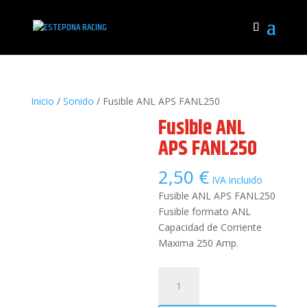
Inicio
/
Sonido
/ Fusible ANL APS FANL250
Fusible ANL
APS FANL250
2,50
€
IVA incluido
Fusible ANL APS FANL250
Fusible formato ANL
Capacidad de Corriente
Maxima 250 Amp.
Fusible
ANL
APS