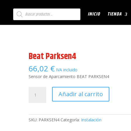
Búsqueda
INICIO
TIENDA
de
productos
Beat Parksen4
66,02
€
IVA incluido
Sensor de Aparcamiento BEAT PARKSEN4
Beat
Añadir al carrito
Parksen4
cantidad
SKU:
PARKSEN4
Categoría:
Instalación