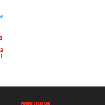
o
va
1
Puedes pagar con