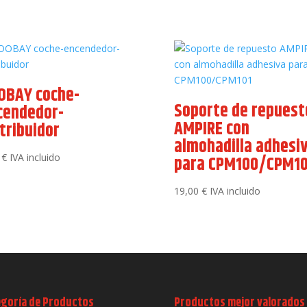
OBAY coche-
Soporte de repuest
cendedor-
AMPIRE con
tribuidor
almohadilla adhesi
0
€
IVA incluido
para CPM100/CPM10
19,00
€
IVA incluido
egoría de Productos
Productos mejor valorados