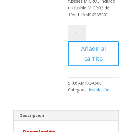
fusibles MICRO3 incluido
un fusible MICRO3 de
10A, L (AMPXSA500)
AMPIRE
Grifo
para
Añadir al
fusibles
MICRO3
carrito
incluido
un
fusible
MICRO3
SKU:
AMPXSA500
de
Categoría:
Instalación
10A,
L
cantidad
Descripción