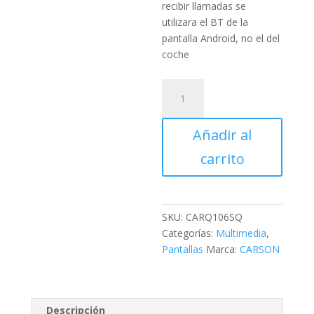
recibir llamadas se
utilizara el BT de la
pantalla Android, no el del
coche
Pantalla
Carson
10.25"
Añadir al
-
Q106SQ
carrito
-
6/128Gb
8
Nucleos
SKU:
CARQ106SQ
cantidad
Categorías:
Multimedia
,
Pantallas
Marca:
CARSON
Descripción