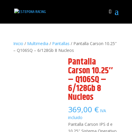
Inicio
/
Multimedia
/
Pantallas
/ Pantalla Carson 10.25″
– Q106SQ – 6/128Gb 8 Nucleos
Pantalla
Carson 10.25″
– Q106SQ –
6/128Gb 8
Nucleos
369,00
€
IVA
incluido
Pantalla Carson IPS d e
10.25″ Sistema Operativo