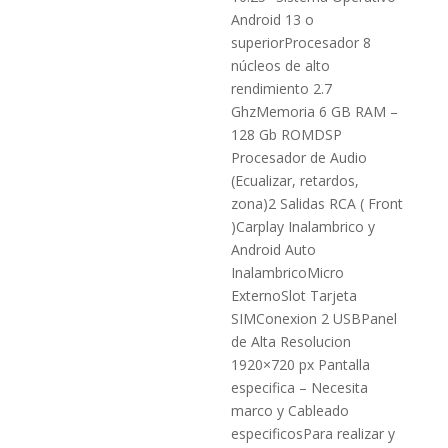
Android 13 o
superiorProcesador 8
núcleos de alto
rendimiento 2.7
GhzMemoria 6 GB RAM –
128 Gb ROMDSP
Procesador de Audio
(Ecualizar, retardos,
zona)2 Salidas RCA ( Front
)Carplay Inalambrico y
Android Auto
InalambricoMicro
ExternoSlot Tarjeta
SIMConexion 2 USBPanel
de Alta Resolucion
1920×720 px Pantalla
especifica – Necesita
marco y Cableado
especificosPara realizar y