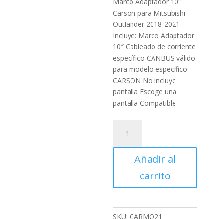
Marco Adaptador 10″
Carson para Mitsubishi
Outlander 2018-2021
Incluye: Marco Adaptador
10″ Cableado de corriente
específico CANBUS válido
para modelo específico
CARSON No incluye
pantalla Escoge una
pantalla Compatible
Marco
Adaptador
9"
Añadir al
Carson
para
carrito
Mitsubishi
Outlander
2018
-
SKU:
CARMO21