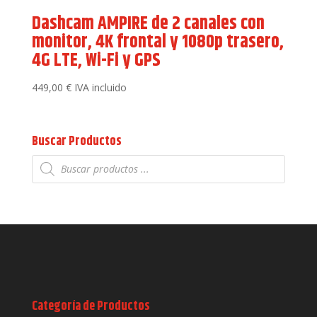
Dashcam AMPIRE de 2 canales con
monitor, 4K frontal y 1080p trasero,
4G LTE, Wi-Fi y GPS
449,00
€
IVA incluido
Buscar Productos
Búsqueda
de
productos
Categoría de Productos