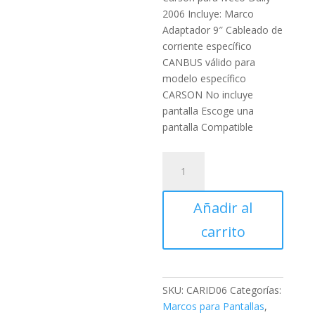
2006 Incluye: Marco
Adaptador 9″ Cableado de
corriente específico
CANBUS válido para
modelo específico
CARSON No incluye
pantalla Escoge una
pantalla Compatible
Marco
Adaptador
9"
Añadir al
Carson
para
carrito
Iveco
Daily
2006
cantidad
SKU:
CARID06
Categorías:
Marcos para Pantallas
,