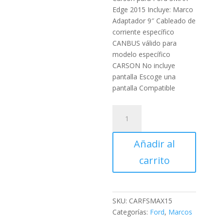
Edge 2015 Incluye: Marco
Adaptador 9″ Cableado de
corriente específico
CANBUS válido para
modelo específico
CARSON No incluye
pantalla Escoge una
pantalla Compatible
Marco
Adaptador
9"
Añadir al
Carson
para
carrito
Ford
SMAX
Edge
2015
SKU:
CARFSMAX15
cantidad
Categorías:
Ford
,
Marcos