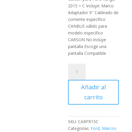
2015 > C Incluye: Marco
Adaptador 9″ Cableado de
corriente específico
CANBUS válido para
modelo específico
CARSON No incluye
pantalla Escoge una
pantalla Compatible
Marco
Adaptador
9"
Añadir al
Carson
para
carrito
Ford
Ranger
2015
cantidad
SKU:
CARFR15C
Categorías:
Ford
,
Marcos