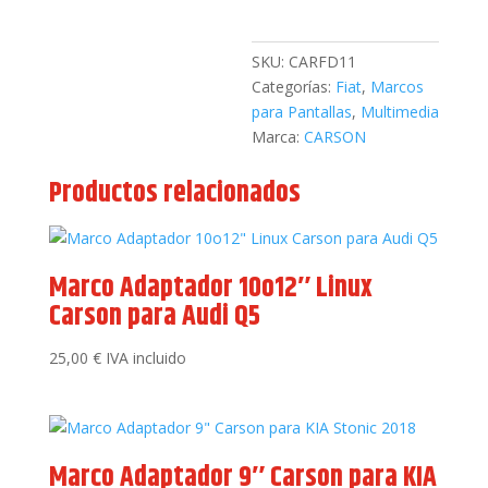
Ducato
2011
cantidad
SKU:
CARFD11
Categorías:
Fiat
,
Marcos
para Pantallas
,
Multimedia
Marca:
CARSON
Productos relacionados
Marco Adaptador 10o12″ Linux
Carson para Audi Q5
25,00
€
IVA incluido
Marco Adaptador 9″ Carson para KIA