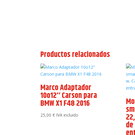
Productos relacionados
Marco Adaptador
10o12″ Carson para
Mo
BMW X1 F48 2016
sm
22
25,00
€
IVA incluido
de
en