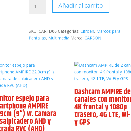
Marco
Añadir al carrito
Adaptador
9"
Carson
para
SKU:
CARFD06
Categorías:
Citroen
,
Marcos para
Fiat
Pantallas
,
Multimedia
Marca:
CARSON
Citroen
Jumper
2006
cantidad
Dashcam AMPIRE de
nitor espejo para
canales con monitor
artphone AMPIRE
4K frontal y 1080p
,9cm (9”) w. Camara
trasero, 4G LTE, Wi-
 salpicadero AHD y
y GPS
trada RVC (AHD)