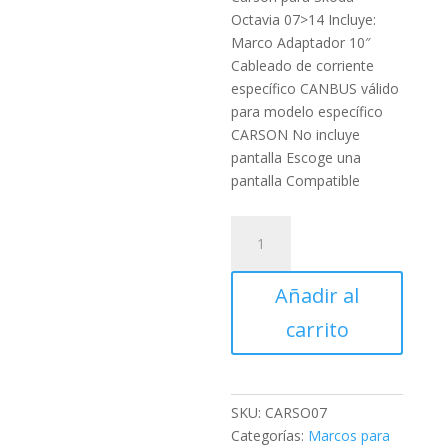
Octavia 07>14 Incluye:
Marco Adaptador 10″
Cableado de corriente
específico CANBUS válido
para modelo específico
CARSON No incluye
pantalla Escoge una
pantalla Compatible
Marco
Adaptador
10"
Añadir al
Carson
para
carrito
SKODA
Octavia
2007
cantidad
SKU:
CARSO07
Categorías:
Marcos para