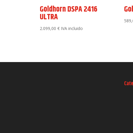
Goldhorn DSPA 2416
Go
ULTRA
589
2.099,00
€
IVA incluido
Cat