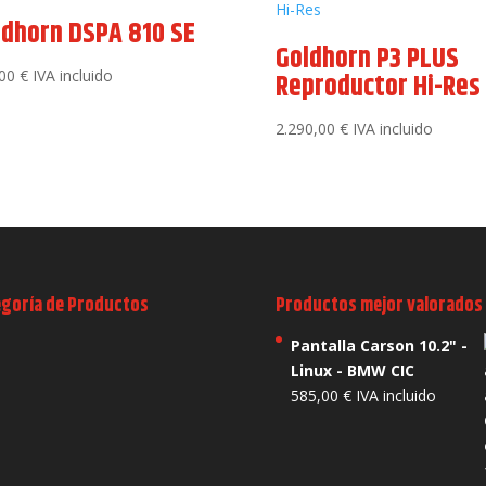
ldhorn DSPA 810 SE
Goldhorn P3 PLUS
,00
€
IVA incluido
Reproductor Hi-Res
2.290,00
€
IVA incluido
egoría de Productos
Productos mejor valorados
Pantalla Carson 10.2" -
Linux - BMW CIC
585,00
€
IVA incluido