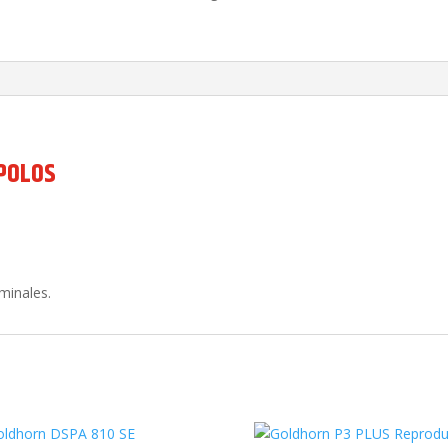
Polos
cantidad
 POLOS
minales.