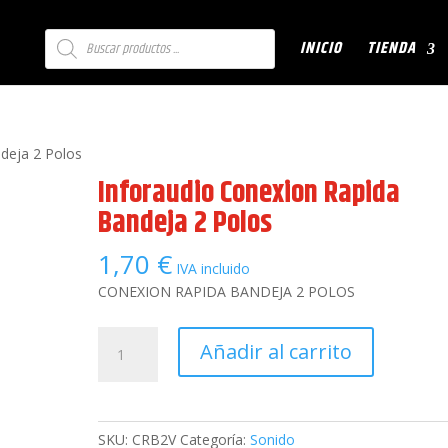
Búsqueda
INICIO
TIENDA
de
productos
deja 2 Polos
Inforaudio Conexion Rapida
Bandeja 2 Polos
1,70
€
IVA incluido
CONEXION RAPIDA BANDEJA 2 POLOS
Inforaudio
Añadir al carrito
Conexion
Rapida
Bandeja
2
SKU:
CRB2V
Categoría:
Sonido