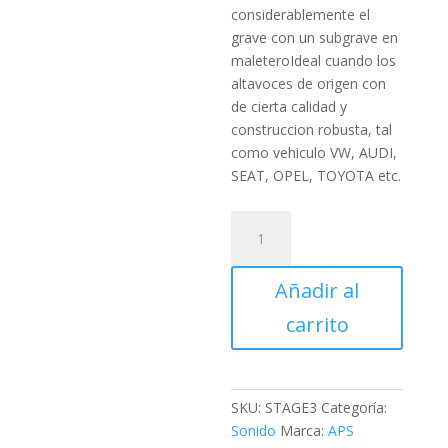
considerablemente el
grave con un subgrave en
maleteroIdeal cuando los
altavoces de origen con
de cierta calidad y
construccion robusta, tal
como vehiculo VW, AUDI,
SEAT, OPEL, TOYOTA etc.
Equipo
STAGE
3
Añadir al
cantidad
carrito
SKU:
STAGE3
Categoría:
Sonido
Marca:
APS