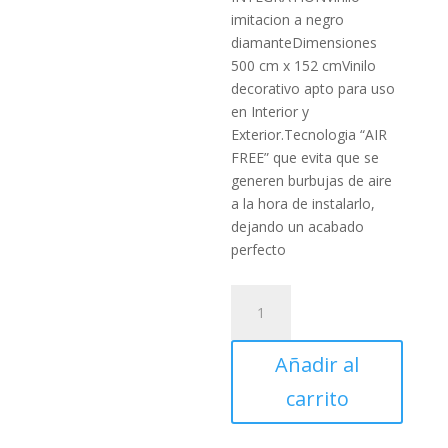
imitacion a negro
diamanteDimensiones
500 cm x 152 cmVinilo
decorativo apto para uso
en Interior y
Exterior.Tecnologia “AIR
FREE” que evita que se
generen burbujas de aire
a la hora de instalarlo,
dejando un acabado
perfecto
CAR-
INTEGRATION
Vinilo
Añadir al
Negro
Diamante
carrito
500
x