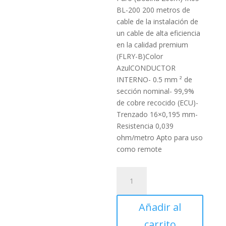
BL-200 200 metros de
cable de la instalación de
un cable de alta eficiencia
en la calidad premium
(FLRY-B)Color
AzulCONDUCTOR
INTERNO- 0.5 mm ² de
sección nominal- 99,9%
de cobre recocido (ECU)-
Trenzado 16×0,195 mm-
Resistencia 0,039
ohm/metro Apto para uso
como remote
Cable
de
Instalacion
Añadir al
Ampire
0.5
carrito