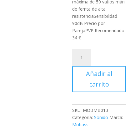
máxima de 50 vatiosImán
de ferrita de alta
resistenciaSensibilidad
90dB Precio por
ParejaPVP Recomendado
34 €
Altavoces
Coaxiales
de
Añadir al
5"
Mobass
carrito
MB-
013
cantidad
SKU:
MOBMB013
Categoría:
Sonido
Marca:
Mobass