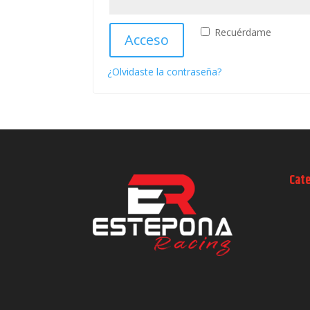
Recuérdame
Acceso
¿Olvidaste la contraseña?
Cat