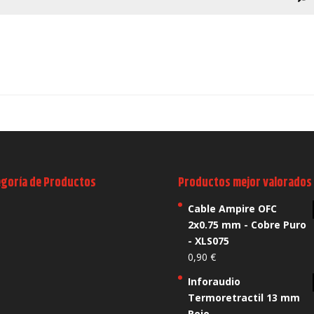
egoría de Productos
Productos mejor valorados
Cable Ampire OFC
2x0.75 mm - Cobre Puro
- XLS075
0,90
€
Inforaudio
Termoretractil 13 mm
Rojo