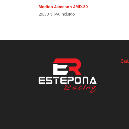
Medios Jameson JMD-80
20,90
€
IVA incluido
Cat