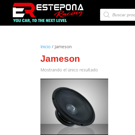
Búsqueda
de
productos
Inicio
/ Jameson
Jameson
Mostrando el único resultado