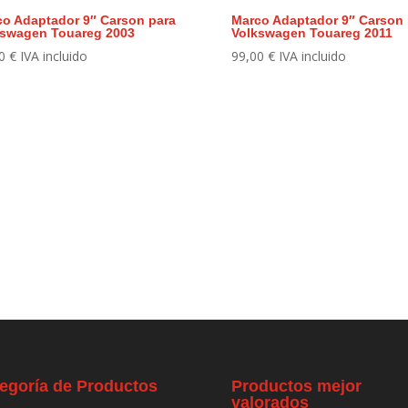
o Adaptador 9″ Carson para
Marco Adaptador 9″ Carson 
kswagen Touareg 2003
Volkswagen Touareg 2011
00
€
IVA incluido
99,00
€
IVA incluido
egoría de Productos
Productos mejor
valorados