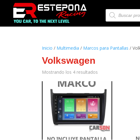
Búsqueda
de
productos
Inicio
/
Multimedia
/
Marcos para Pantallas
/ Vo
Volkswagen
Mostrando los 4 resultados