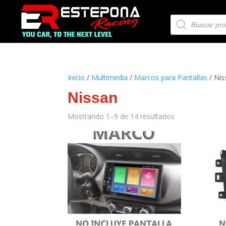
Búsqueda
de
productos
Inicio
/
Multimedia
/
Marcos para Pantallas
/ Nis
Nissan
Mostrando 1–9 de 14 resultados