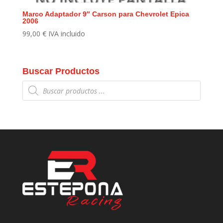
Marco Adaptador 9″ Carson para Chevrolet Epica
2006
99,00
€
IVA incluido
Buscar Productos
Búsqueda
de
productos